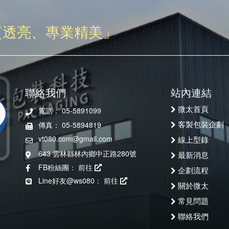
質透亮、專業精美」
聯絡我們
站內連結
微太首頁
電話： 05-5891099
客製包裝企劃
傳真： 05-5894819
vt080.com@gmail.com
線上型錄
643 雲林縣林內鄉中正路280號
最新消息
FB粉絲團：
前往
企劃流程
Line好友@ws080：
前往
關於微太
常見問題
聯絡我們