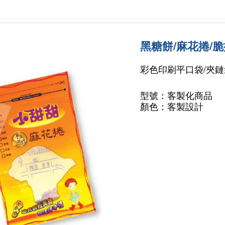
黑糖餅/麻花捲/脆
彩色印刷平口袋/夾鏈
型號：客製化商品
顏色：客製設計