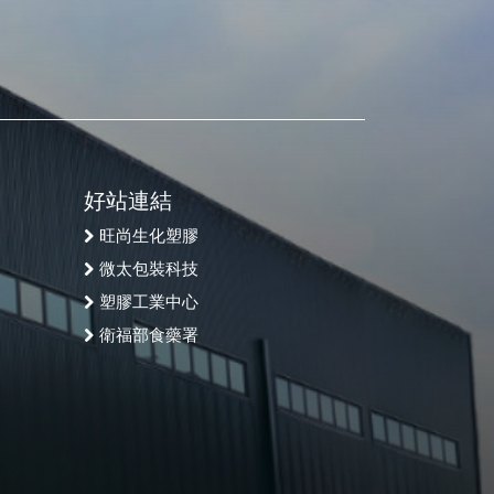
好站連結
旺尚生化塑膠
微太包裝科技
塑膠工業中心
衛福部食藥署