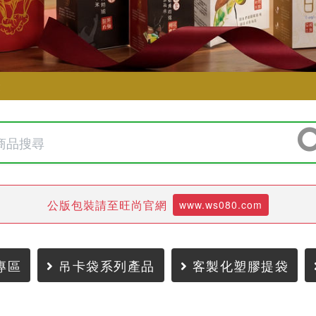
袋
公版包裝請至旺尚官網
www.ws080.com
專區
吊卡袋系列產品
客製化塑膠提袋