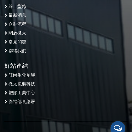
線上型錄
最新消息
企劃流程
關於微太
常見問題
聯絡我們
好站連結
旺尚生化塑膠
微太包裝科技
塑膠工業中心
衛福部食藥署