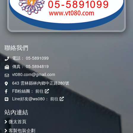
聯絡我們
電話： 05-5891099
傳真： 05-5894819
vt080.com@gmail.com
643 雲林縣林內鄉中正路280號
FB粉絲團：
前往
Line好友@ws080：
前往
站內連結
微太首頁
客製包裝企劃