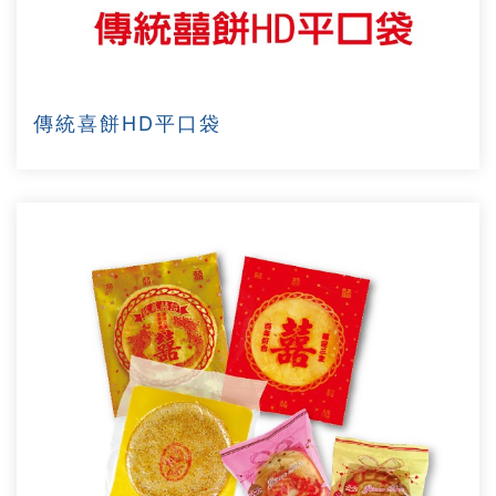
傳統喜餅HD平口袋