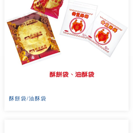
酥餅袋/油酥袋