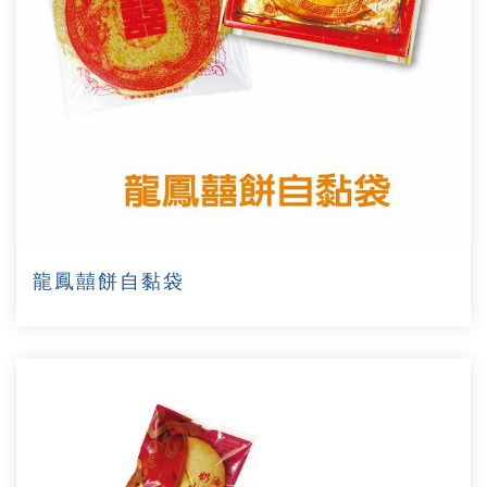
龍鳳囍餅自黏袋