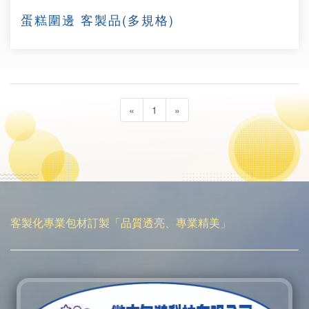
蛋糕圍邊 客製品(多規格)
«
1
»
客製化專業包材訂製「品質透亮、專業精美」