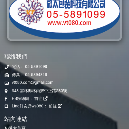
聯絡我們
電話： 05-5891099
傳真： 05-5894819
vt080.com@gmail.com
643 雲林縣林內鄉中正路280號
FB粉絲團：
前往
Line好友@ws080：
前往
站內連結
微太首頁