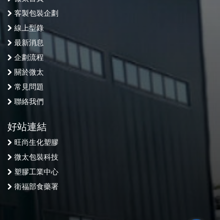
客製包裝企劃
線上型錄
最新消息
企劃流程
關於微太
常見問題
聯絡我們
好站連結
旺尚生化塑膠
微太包裝科技
塑膠工業中心
衛福部食藥署