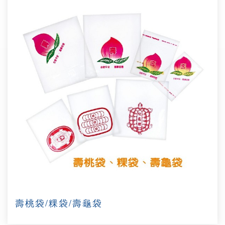
壽桃袋/粿袋/壽龜袋